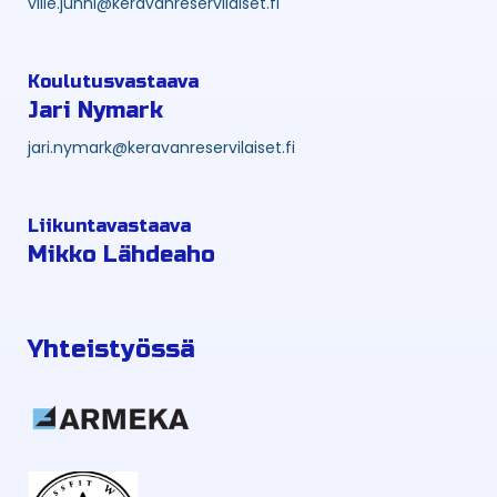
ville.junni@keravanreservilaiset.fi
Koulutusvastaava
Jari Nymark
jari.nymark@keravanreservilaiset.fi
Liikuntavastaava
Mikko Lähdeaho
Yhteistyössä