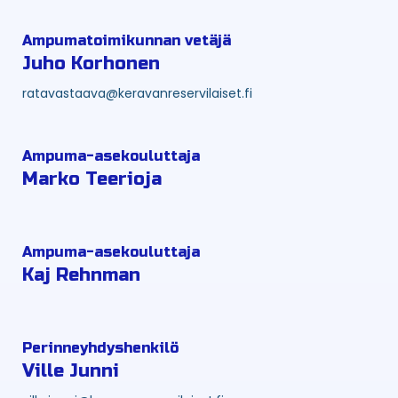
Ampumatoimikunnan vetäjä
Juho Korhonen
ratavastaava@keravanreservilaiset.fi
Ampuma-asekouluttaja
Marko Teerioja
Ampuma-asekouluttaja
Kaj Rehnman
Perinneyhdyshenkilö
Ville Junni