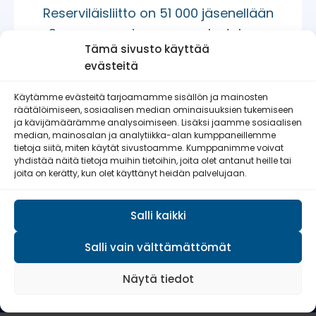
Reserviläisliitto on 51 000 jäsenellään
Suomen suurin maanpuolustuksen
Tämä sivusto käyttää
tukena oleva vapaaehtoisjärjestö.
evästeitä
Jäsenmaksulla (25–70
€/kalenterivuosi) pääset mukaan
Käytämme evästeitä tarjoamamme sisällön ja mainosten
räätälöimiseen, sosiaalisen median ominaisuuksien tukemiseen
toimintaamme.
ja kävijämäärämme analysoimiseen. Lisäksi jaamme sosiaalisen
median, mainosalan ja analytiikka-alan kumppaneillemme
tietoja siitä, miten käytät sivustoamme. Kumppanimme voivat
yhdistää näitä tietoja muihin tietoihin, joita olet antanut heille tai
joita on kerätty, kun olet käyttänyt heidän palvelujaan.
LIITY JÄSENEKSI
Salli kaikki
Salli vain välttämättömät
Näytä tiedot
Keravan Reserviläiset ry