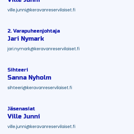
ville.junni@keravanreservilaiset.fi
2. Varapuheenjohtaja
Jari Nymark
jari.nymark@keravanreservilaiset.fi
Sihteeri
Sanna Nyholm
sihteeri@keravanreservilaiset.fi
Jäsenasiat
Ville Junni
ville.junni@keravanreservilaiset.fi