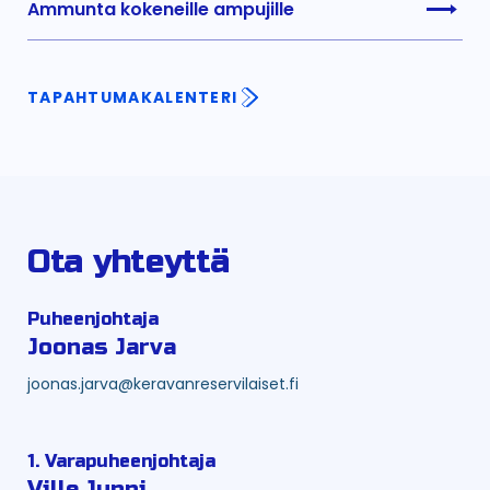
Ammunta kokeneille ampujille
TAPAHTUMAKALENTERI
Ota yhteyttä
Puheenjohtaja
Joonas Jarva
joonas.jarva@keravanreservilaiset.fi
1. Varapuheenjohtaja
Ville Junni