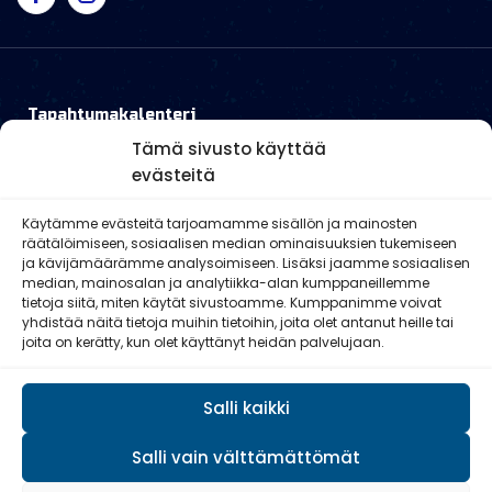
Tapahtumakalenteri
Tämä sivusto käyttää
Ajankohtaista
evästeitä
Ampumatoiminta
Käytämme evästeitä tarjoamamme sisällön ja mainosten
räätälöimiseen, sosiaalisen median ominaisuuksien tukemiseen
ja kävijämäärämme analysoimiseen. Lisäksi jaamme sosiaalisen
Liikunta
median, mainosalan ja analytiikka-alan kumppaneillemme
tietoja siitä, miten käytät sivustoamme. Kumppanimme voivat
Perinnetoiminta
yhdistää näitä tietoja muihin tietoihin, joita olet antanut heille tai
joita on kerätty, kun olet käyttänyt heidän palvelujaan.
Säännöt
Salli kaikki
Salli vain välttämättömät
© Reserviläisliitto 2026