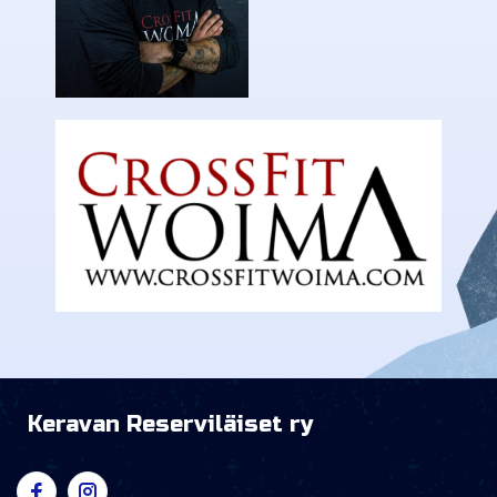
Keravan Reserviläiset ry